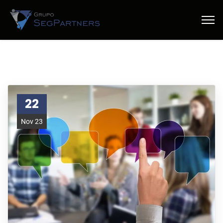
22
Nov 23