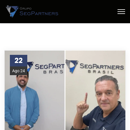
22
Ago 24